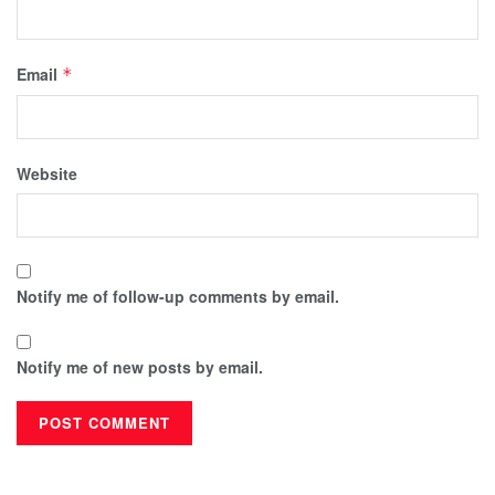
Email
*
Website
Notify me of follow-up comments by email.
Notify me of new posts by email.