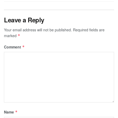
Leave a Reply
Your email address will not be published.
Required fields are
marked
*
Comment
*
Name
*