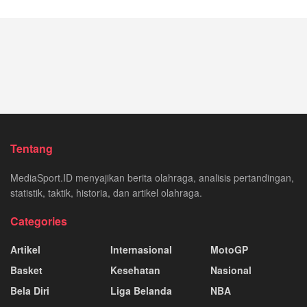
Tentang
MediaSport.ID menyajikan berita olahraga, analisis pertandingan,
statistik, taktik, historia, dan artikel olahraga.
Categories
Artikel
Internasional
MotoGP
Basket
Kesehatan
Nasional
Bela Diri
Liga Belanda
NBA